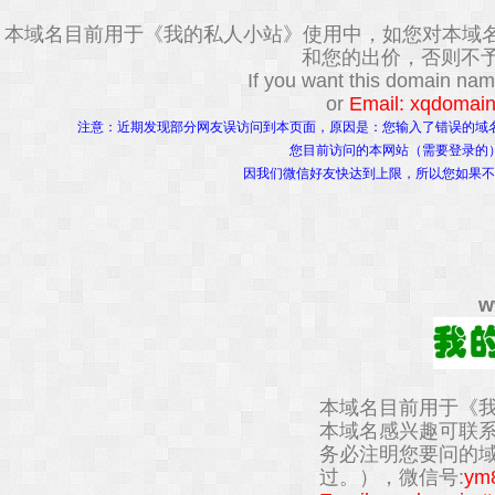
本域名目前用于《我的私人小站》使用中，如您对本域
和您的出价，否则不予
If you want this domain na
or
Email: xqdomai
注意：近期发现部分网友误访问到本页面，原因是：您输入了错误的域
您目前访问的本网站（需要登录的
因我们微信好友快达到上限，所以您如果不
w
本域名目前用于《
本域名感兴趣可联
务必注明您要问的
过。），微信号:
ym